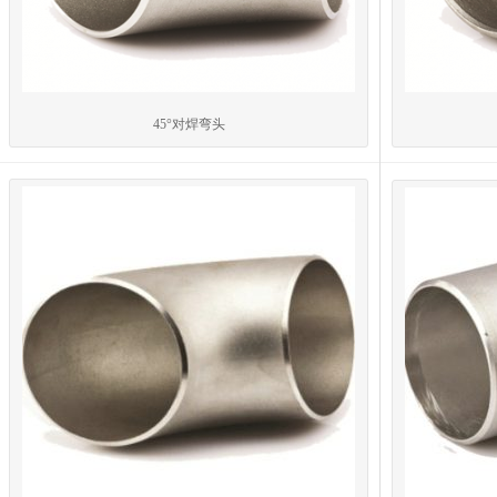
45°对焊弯头