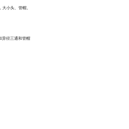
三通，大小头、管帽。
径和异径三通和管帽