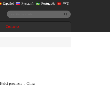
Español
Русский
Português
中文
Contactos
Hebei provincia ，China