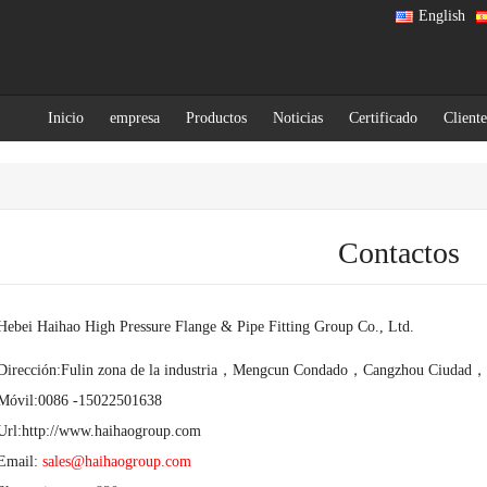
English
Inicio
empresa
Productos
Noticias
Certificado
Cliente
Contactos
Hebei Haihao High Pressure Flange & Pipe Fitting Group Co., Ltd.
Dirección:Fulin zona de la industria，Mengcun Condado，Cangzhou Ciudad，
Móvil:0086 -15022501638
Url:
http://www.haihaogroup.com
Email:
sales@haihaogroup.com