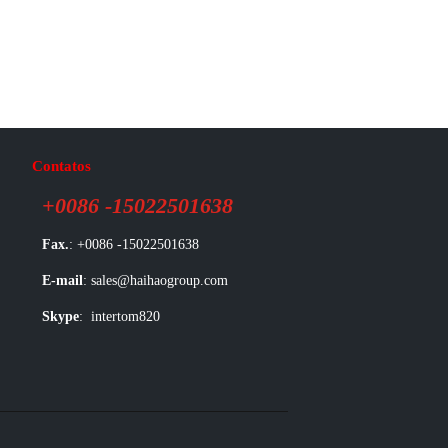
Contatos
+0086 -15022501638
Fax.
: +0086 -15022501638
E-mail
: sales@haihaogroup.com
Skype
: intertom820