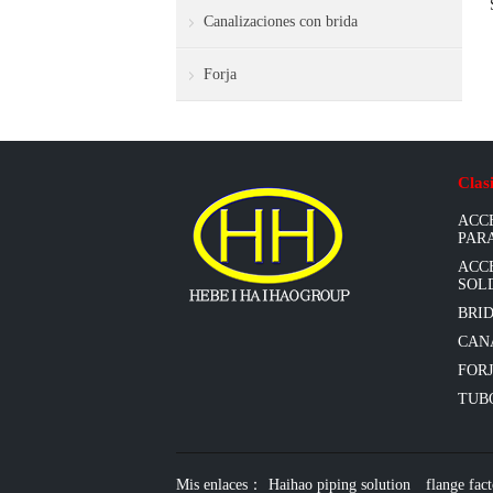
Canalizaciones con brida
Forja
Clas
ACC
PAR
ACC
SOL
BRI
CAN
FOR
TUB
Mis enlaces：
Haihao piping solution
flange fac