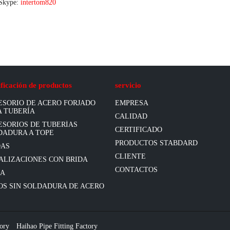
Skype:
intertom820
ificación de productos
servicio
ESORIO DE ACERO FORJADO
EMPRESA
A TUBERÍA
CALIDAD
ESORIOS DE TUBERÍAS
CERTIFICADO
DADURA A TOPE
PRODUCTOS STABDARD
DAS
CLIENTE
ALIZACIONES CON BRIDA
CONTACTOS
JA
OS SIN SOLDADURA DE ACERO
tory
Haihao Pipe Fitting Factory