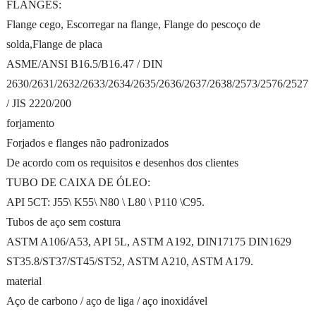
FLANGES:
Flange cego, Escorregar na flange, Flange do pescoço de
solda,Flange de placa
ASME/ANSI B16.5/B16.47 / DIN
2630/2631/2632/2633/2634/2635/2636/2637/2638/2573/2576/2527
/ JIS 2220/200
forjamento
Forjados e flanges não padronizados
De acordo com os requisitos e desenhos dos clientes
TUBO DE CAIXA DE ÓLEO:
API 5CT: J55\ K55\ N80 \ L80 \ P110 \C95.
Tubos de aço sem costura
ASTM A106/A53, API 5L, ASTM A192, DIN17175 DIN1629
ST35.8/ST37/ST45/ST52, ASTM A210, ASTM A179.
material
Aço de carbono / aço de liga / aço inoxidável